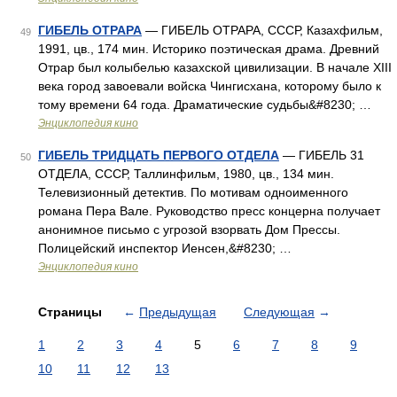
ГИБЕЛЬ ОТРАРА
— ГИБЕЛЬ ОТРАРА, СССР, Казахфильм,
49
1991, цв., 174 мин. Историко поэтическая драма. Древний
Отрар был колыбелью казахской цивилизации. В начале XIII
века город завоевали войска Чингисхана, которому было к
тому времени 64 года. Драматические судьбы&#8230; …
Энциклопедия кино
ГИБЕЛЬ ТРИДЦАТЬ ПЕРВОГО ОТДЕЛА
— ГИБЕЛЬ 31
50
ОТДЕЛА, СССР, Таллинфильм, 1980, цв., 134 мин.
Телевизионный детектив. По мотивам одноименного
романа Пера Вале. Руководство пресс концерна получает
анонимное письмо с угрозой взорвать Дом Прессы.
Полицейский инспектор Иенсен,&#8230; …
Энциклопедия кино
Страницы
←
Предыдущая
Следующая
→
1
2
3
4
5
6
7
8
9
10
11
12
13