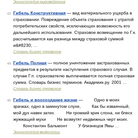
Энциклопедия ньюсмейкеров
Гибель Конструктивная
— вид материального ущерба в
43
страховании. Повреждение объекта страхования с утратой
потребительских свойств, исключающих возможность его
дальнейшего использования. Страховое возмещение по Г.к.
рассчитывается как разница между страховой суммой
и&#8230; …
Словарь бизнес-терминов
Гибель Полная
— полное уничтожение застрахованных
44
предметов в результате наступления страхового случая. В
случае Г.п. страхователю выплачивается полная страховая
сумма. Словарь бизнес терминов. Академик.ру. 2001 …
Словарь бизнес-терминов
Гибель и воссоздание жизни
— Одно в моих
45
зрачках, одно в замкнутом слухе, Как бы изваянный,
мой дух навек затих. Ни громкий крик слона, ни блеск
жужжащей мухи Не возмутят недвижных черт моих.
Константин Бальмонт У близнецов Ямы …
Энциклопедия мифологии