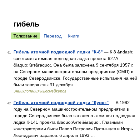
гибель
Толкование
Перевод
Книги
Гибель атомной подводной лодки "К-8"
— К 8 &ndash;
41
советская атомная подводная лодка проекта 627А
&laquo;Кит&raquo;. Она была заложена 9 сентября 1957 г.
на Северном машиностроительном предприятии (СМП) в
городе Северодвинске. Государственные испытания на ней
были завершены 31 декабря …
Энциклопедия ньюсмейкеров
Гибель атомной подводной лодки "Курск"
— В 1992
42
году на Северном машиностроительном предприятии в
городе Северодвинске была заложена атомная подводная
лодка К‑141 проекта &laquo;Антей&raquo;. Главными
конструкторами были Павел Петрович Пустынцев и Игорь
Леонидович Баранов. 6 апреля 1993 …