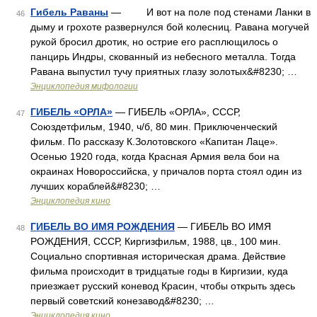
Гибель Раваны
— И вот на поле под стенами Ланки в
46
дыму и грохоте развернулся бой колесниц. Равана могучей
рукой бросил дротик, но острие его расплющилось о
панцирь Индры, скованный из небесного металла. Тогда
Равана выпустил тучу приятных глазу золотых&#8230; …
Энциклопедия мифологии
ГИБЕЛЬ «ОРЛА»
— ГИБЕЛЬ «ОРЛА», СССР,
47
Союздетфильм, 1940, ч/б, 80 мин. Приключенческий
фильм. По рассказу К.Золотовского «Капитан Лаце».
Осенью 1920 года, когда Красная Армия вела бои на
окраинах Новороссийска, у причалов порта стоял один из
лучших кораблей&#8230; …
Энциклопедия кино
ГИБЕЛЬ ВО ИМЯ РОЖДЕНИЯ
— ГИБЕЛЬ ВО ИМЯ
48
РОЖДЕНИЯ, СССР, Киргизфильм, 1988, цв., 100 мин.
Социально спортивная историческая драма. Действие
фильма происходит в тридцатые годы в Киргизии, куда
приезжает русский коневод Красин, чтобы открыть здесь
первый советский конезавод&#8230; …
Энциклопедия кино